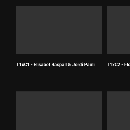
T1xC1 - Elisabet Raspall & Jordi Paulí
T1xC2 - Fl
Durada:
Durada: