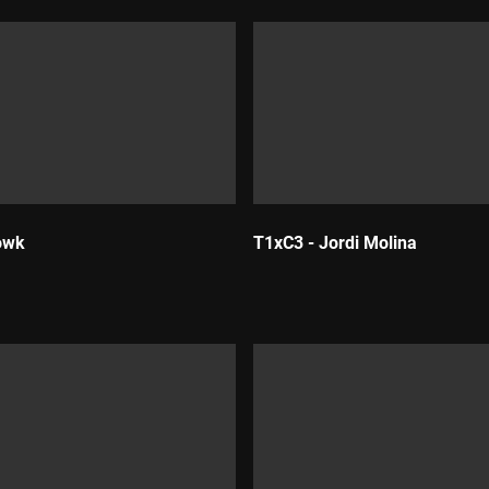
owk
T1xC3 - Jordi Molina
Durada: