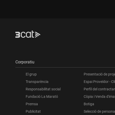
Corporatiu
El grup
Presentació de proj
Transparència
Espai Proveïdor - Cl
Responsabilitat social
Perfil del contracta
Fundació La Marató
Còpia i Venda d'im
Premsa
Botiga
Publicitat
Selecció de persona