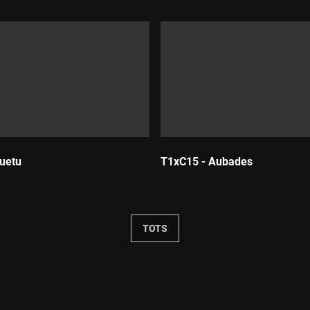
uetu
T1xC15 - Aubades
Durada:
TOTS