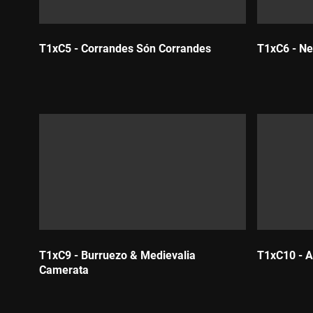
T1xC5 - Corrandes Són Corrandes
T1xC6 - N
Durada:
Durada:
T1xC9 - Burruezo & Medievalia
T1xC10 - A
Camerata
Durada:
Durada: