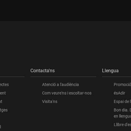
Contacta'ns
Llengua
ectes
Atenció a l'audiència
Promoció 
ient
Com veure'ns i escoltar-nos
ésAdir
nt
Visita'ns
Espai de 
atges
Bon dia. 
en llengu
Llibre d'es
l