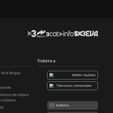
Troba'ns a
de la llengua
Mòbils i tauletes
Televisions connectades
l'aranès
Directori de mitjans
a catalana
Butlletins
til