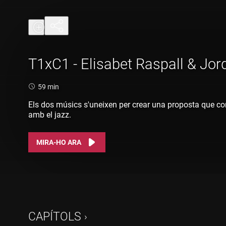
T1xC1 - Elisabet Raspall & Jord
Durada:
59 min
Els dos músics s'uneixen per crear una proposta que co
amb el jazz.
MIRA-HO ARA
CAPÍTOLS