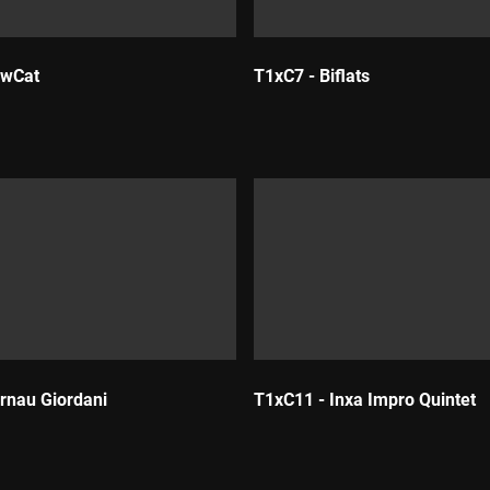
ewCat
T1xC7 - Biflats
Durada:
rnau Giordani
T1xC11 - Inxa Impro Quintet
Durada: