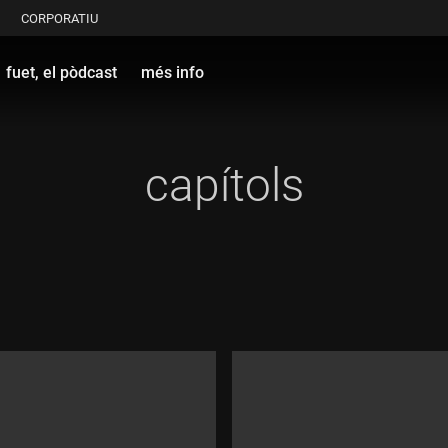
CORPORATIU
fuet, el pòdcast
més info
capítols