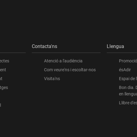
Contacta'ns
Llengua
ectes
Atenció a l'audiència
Promoció 
ient
Com veure'ns i escoltar-nos
ésAdir
nt
Visita'ns
Espai de 
atges
Bon dia. 
en llengu
Llibre d'es
l