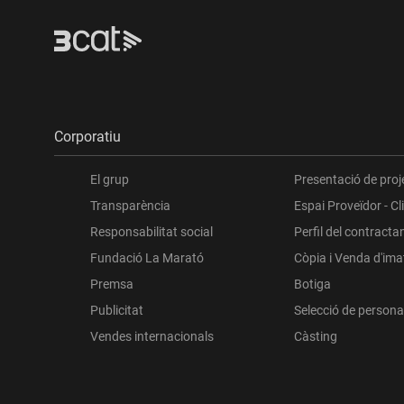
Corporatiu
El grup
Presentació de proj
Transparència
Espai Proveïdor - Cl
Responsabilitat social
Perfil del contracta
Fundació La Marató
Còpia i Venda d'im
Premsa
Botiga
Publicitat
Selecció de persona
Vendes internacionals
Càsting