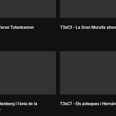
 faraó Tutankamon
T3xC3 - La Gran Muralla xine
Durada:
enberg i l'àvia de la
T3xC7 - Els asteques i Hernán
a
Durada: