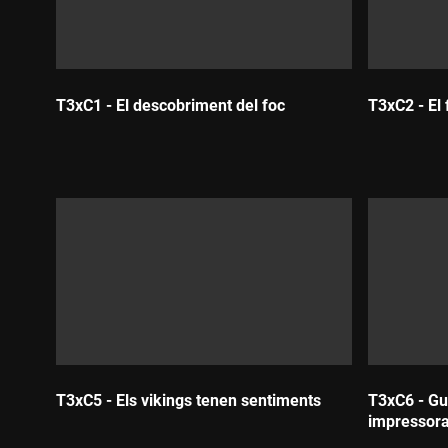
T3xC1 - El descobriment del foc
T3xC2 - El
Durada:
Durada:
T3xC5 - Els vikings tenen sentiments
T3xC6 - Gut
impressor
Durada: