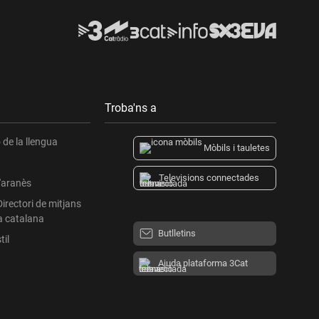
Troba'ns a
de la llengua
Mòbils i tauletes
Televisions connectades
l'aranès
Directori de mitjans
a catalana
Butlletins
til
Ajuda plataforma 3Cat