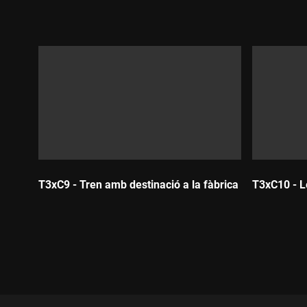
Durada:
T3xC9 - Tren amb destinació a la fàbrica
T3xC10 - L
Durada:
Durada: