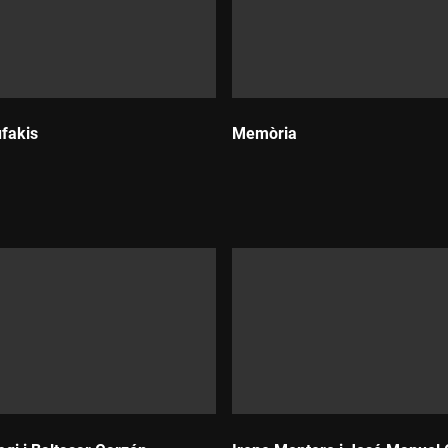
ufakis
Memòria
Durada: