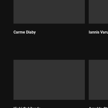
Carme Diaby
Iannis Var
Durada:
Durada: