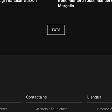
egi i Baltasar Garzón
Irene Montero i José Manuel 
Margallo
Durada:
TOTS
Contacta'ns
Llengua
ectes
Atenció a l'audiència
Promoció 