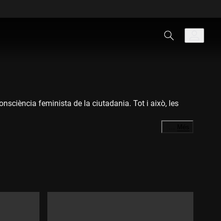
sciència feminista de la ciutadania. Tot i això, les
…
Més
nifer Hermoso. I parlarem de les condicions laborals i
sabilitat dels mitjans de comunicació amb els