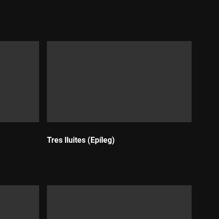
Durada:
Tres lluites (Epíleg)
Durada: