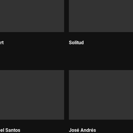
rt
Solitud
Durada:
el Santos
José Andrés