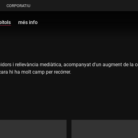
CORPORATIU
ítols
més info
idors i rellevància mediàtica, acompanyat d'un augment de la con
ara hi ha molt camp per recórrer.
e l'Olympique de Lió, Ada Hegerberg, i la jugadora del Barça Jen
, que va acompanyar la vaga de jugadores.
 les noves jugadores joves que despunten. I abordarem la respon