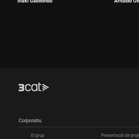
Iñaki Gabilondo
Arnaldo Ot
Durada:
Durada:
Corporatiu
El grup
Presentació de proj