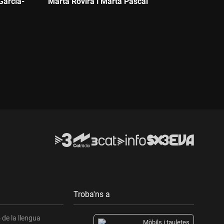
García-
Marta Rovira i Marta Pascal
Durada:
Troba'ns a
de la llengua
Mòbils i tauletes