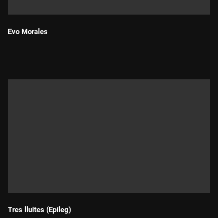
Evo Morales
Durada:
Tres lluites (Epíleg)