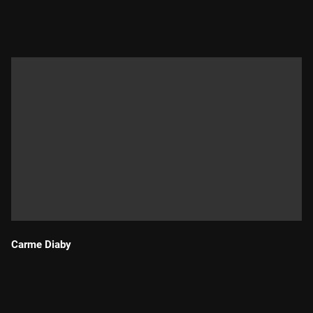
Durada:
Carme Diaby
Durada: