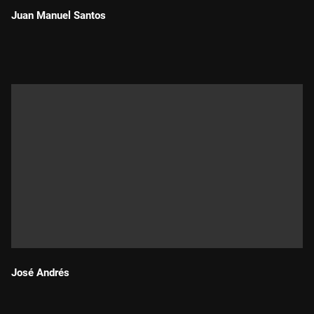
Juan Manuel Santos
Durada:
José Andrés
Durada: