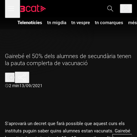
Anar
Anar
Obre
menú
a
al
de
la
contingut
navegació
navegació
Telenotícies
tn migdia
tn vespre
tn comarques
més
principal
Gairebé el 50% dels alumnes de secundària tenen
la pauta complerta de vacunació
Durada:
2 min
13/09/2021
S'aprovarà un decret que farà possible que aquest curs els
instituts puguin saber quins alumnes estan vacunats. Gairebé