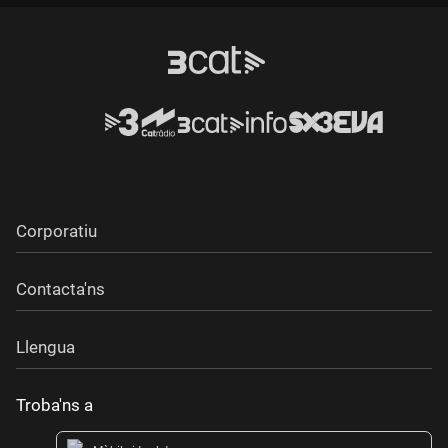
Durada:
Corporatiu
Contacta'ns
Llengua
Troba'ns a