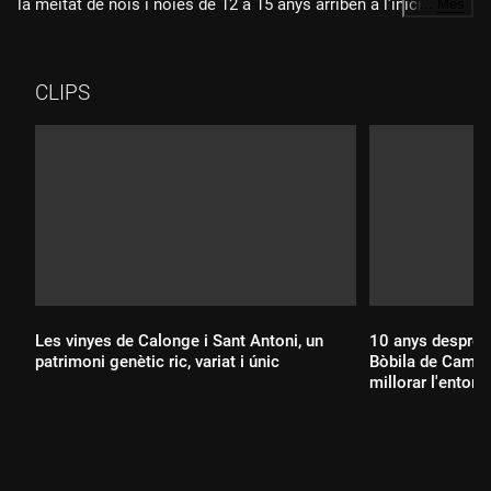
la meitat de nois i noies de 12 a 15 anys arriben a l'inici de
…
Més
classes amb pauta completa, i fins al 70% fins als 19 anys. I
és que amb un positiu a l'aula, els vacunats no faran
quarantena. Això pot suposar fer classes híbrides... tota una
CLIPS
incògnita.
Les vinyes de Calonge i Sant Antoni, un
10 anys després,
patrimoni genètic ric, variat i únic
Bòbila de Cambr
millorar l'entorn
Durada: