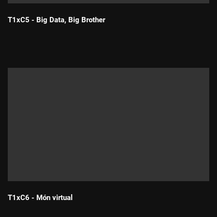
T1xC5 - Big Data, Big Brother
Durada:
T1xC6 - Món virtual
Durada: