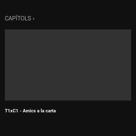
l'ètica.
CAPÍTOLS
T1xC1 - Amics a la carta
Durada: