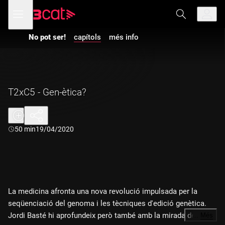
Anar
Anar
Obre
menú
a
al
de
la
contingut
navegació
navegació
No pot ser!
capítols
més info
Vés a la versió
principal
amb
audiodescripció
de
No pot ser!
-
T2xC5 - Gen-
ètica?
T2xC5 - Gen-ètica?
Durada:
50 min
19/04/2020
La medicina afronta una nova revolució impulsada per la
seqüenciació del genoma i les tècniques d'edició genètica.
Jordi Basté hi aprofundeix però també amb la mirada de
…
Més