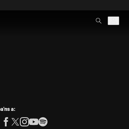
les
a'ns a:
següents
xarxes
socials