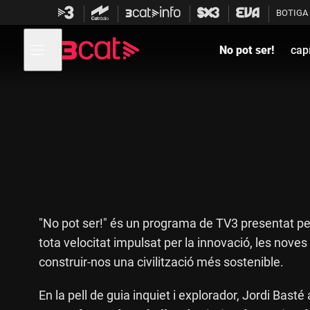
Anar
Anar
BOTIGA
a
al
la
contingut
Obre
navegació
menú
No pot ser!
capí
de
principal
navegació
"No pot ser!" és un programa de TV3 presentat p
tota velocitat impulsat per la innovació, les noves 
construir-nos una civilització més sostenible.
En la pell de guia inquiet i explorador, Jordi Bas