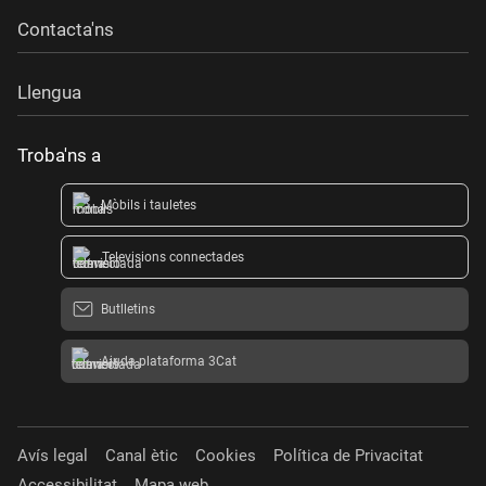
Contacta'ns
Llengua
Troba'ns a
Mòbils i tauletes
Televisions connectades
Butlletins
Ajuda plataforma 3Cat
Avís legal
Canal ètic
Cookies
Política de Privacitat
Accessibilitat
Mapa web