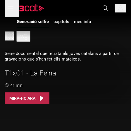
Anar
Anar
Obre
menú
a
al
de
la
contingut
navegació
navegació
Generació selfie
capítols
més info
principal
Sèrie documental que retrata els joves catalans a partir de
gravacions que s'han fet ells mateixos.
T1xC1 - La Feina
Durada:
41 min
MIRA-HO ARA