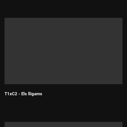
T1xC2 - Els lligams
Durada: