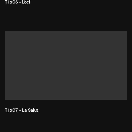
T1xC6 - L'oci
Durada:
T1xC7 - La Salut
Durada: