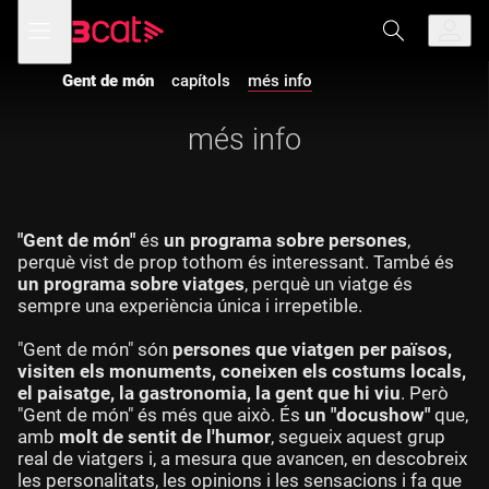
Anar
Anar
Obre
menú
a
al
de
la
contingut
navegació
navegació
Gent de món
capítols
més info
principal
més info
"Gent de món"
és
un programa sobre persones
,
perquè vist de prop tothom és interessant. També és
un programa sobre viatges
, perquè un viatge és
sempre una experiència única i irrepetible.
"Gent de món" són
persones que viatgen per països,
visiten els monuments, coneixen els costums locals,
el paisatge, la gastronomia, la gent que hi viu
. Però
"Gent de món" és més que això. És
un "docushow"
que,
amb
molt de sentit de l'humor
, segueix aquest grup
real de viatgers i, a mesura que avancen, en descobreix
les personalitats, les opinions i les sensacions i fa que