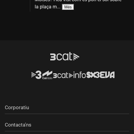
la plaça m...
Més
Corporatiu
Contacta'ns