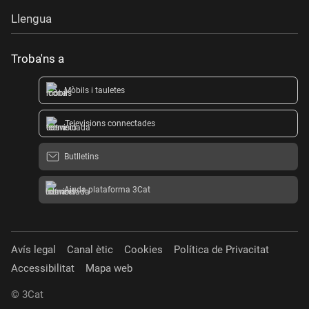
Llengua
Troba'ns a
Mòbils i tauletes
Televisions connectades
Butlletins
Ajuda plataforma 3Cat
Avís legal
Canal ètic
Cookies
Política de Privacitat
Accessibilitat
Mapa web
© 3Cat