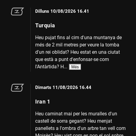
Dilluns
10/08/2026 16.41
Turquia
Heu pujat fins al cim d'una muntanya de
més de 2 mil metres per veure la tomba
d'un rei oblidat? Heu estat en una ciutat
que està a punt d'enfonsar-se com
l'Antàrtida? H...
Més
Dimarts
11/08/2026 16.44
Iran 1
Heu caminat mai per les muralles d'un
castell de sorra gegant? Heu menjat
panellets a l'ombra d'un arbre tan vell com
Moisès? Heu vist com es pon el sol sobre