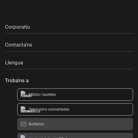
Corporatiu
Contacta'ns
Llengua
Troba'ns a
Mòbils i tauletes
Televisions connectades
Butlletins