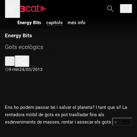
Anar
Anar
Obre
menú
a
al
de
la
contingut
navegació
navegació
Energy Bits
capítols
més info
principal
Energy Bits
Gots ecològics
Durada:
9 min
24/03/2013
Ens ho podem passar bé i salvar el planeta? I tant que sí! La
rentadora mòbil de gots es pot traslladar fins als
esdeveniments de masses, rentar i assecar els gots i educar
…
Més
la gent pel que fa a la idea de la diversió sostenible. Aquest
documental segueix dos membres de l'Associació