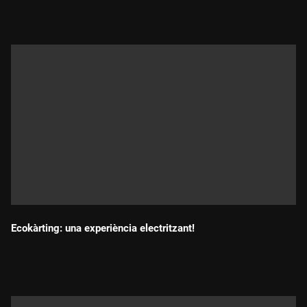
Ecokàrting: una experiència electritzant!
Durada: