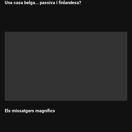
Una casa belga... passiva i finlandesa?
Durada:
Els missatgers magnífics
Durada: