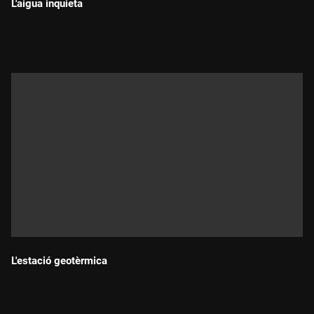
L'aigua inquieta
Durada:
L'estació geotèrmica
Durada: