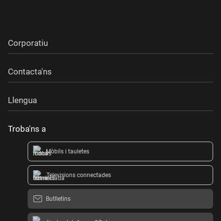
Corporatiu
Contacta'ns
Llengua
Troba'ns a
Mòbils i tauletes
Televisions connectades
Butlletins