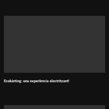
Ecokàrting: una experiència electritzant!
Durada: