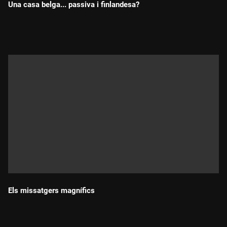
Una casa belga... passiva i finlandesa?
Durada:
Els missatgers magnífics
Durada: