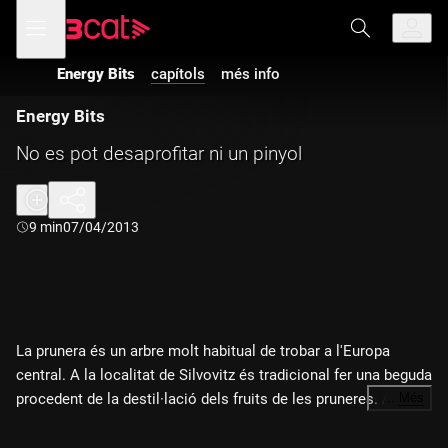
Anar
Anar
Obre
menú
a
al
de
la
contingut
navegació
navegació
Energy Bits
capítols
més info
principal
Energy Bits
No es pot desaprofitar ni un pinyol
Durada:
9 min
07/04/2013
La prunera és un arbre molt habitual de trobar a l'Europa
central. A la localitat de Silvovitz és tradicional fer una beguda
procedent de la destil·lació dels fruits de les pruneres. Aquest
…
Més
procés de destil·lació deixa tones de pinyols de pruna com a
deixalla. La família Halik ha convertit aquests pinyols en un