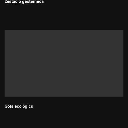
L'estació geotèrmica
Durada:
Gots ecològics
Durada: