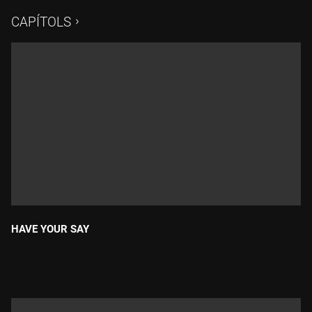
recurs fantàstic de biomassa per escalfar la seva llar.
CAPÍTOLS
HAVE YOUR SAY
Durada: