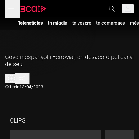
Anar
Anar
Obre
menú
a
al
de
la
contingut
navegació
navegació
Telenotícies
tn migdia
tn vespre
tn comarques
més
principal
Govern espanyol i Ferrovial, en desacord pel canvi
de seu
Durada:
1 min
13/04/2023
CLIPS