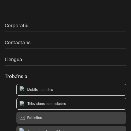
Corporatiu
Contacta'ns
Llengua
Troba'ns a
Mòbils i tauletes
Televisions connectades
Butlletins