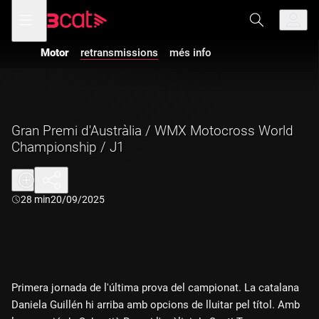
Anar
Anar
Obre
menú
a
al
de
la
contingut
navegació
navegació
Motor
retransmissions
més info
principal
Gran Premi d'Austràlia / WMX Motocross World
Championship / J1
Durada:
28 min
20/09/2025
Primera jornada de l'última prova del campionat. La catalana
Daniela Guillén hi arriba amb opcions de lluitar pel títol. Amb