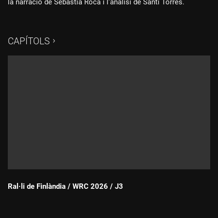
la narració de Sebastià Roca i l'anàlisi de Santi Torres.
CAPÍTOLS
Ral·li de Finlàndia / WRC 2026 / J3
Durada: