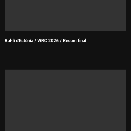
Ral·li d'Estònia / WRC 2026 / Resum final
Durada: