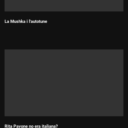
La Mushka i l'autotune
Durada:
Rita Pavone no era italiana?