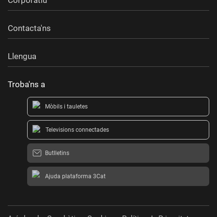
Contacta'ns
Llengua
Troba'ns a
Mòbils i tauletes
Televisions connectades
Butlletins
Ajuda plataforma 3Cat