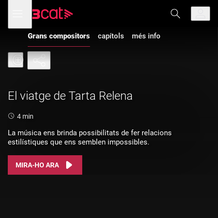
Anar
Anar
Obre
menú
a
al
de
la
contingut
navegació
navegació
Grans compositors
capítols
més info
principal
El viatge de Tarta Relena
Durada:
4 min
La música ens brinda possibilitats de fer relacions
estilístiques que ens semblen impossibles.
MIRA-HO ARA