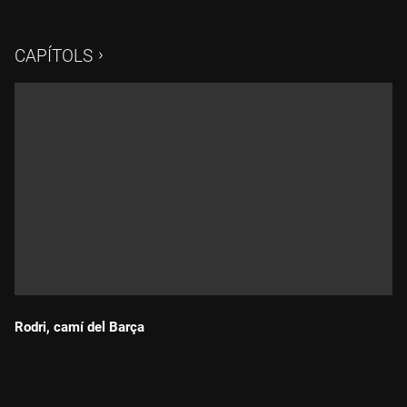
grans escàndols arbitrals de la història dels mundials. L'Òscar
Pérez-Dolz predica els manaments del bon culer.
CAPÍTOLS
Rodri, camí del Barça
Durada: