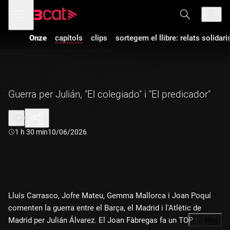
Anar
Anar
Obre
menú
a
al
de
la
contingut
navegació
navegació
Onze
capítols
clips
sortegem el llibre: relats solidari
principal
Guerra per Julián, "El colegiado" i "El predicador"
Durada:
1 h 30 min
10/06/2026
Lluís Carrasco, Jofre Mateu, Gemma Mallorca i Joan Poquí
comenten la guerra entre el Barça, el Madrid i l'Atlètic de
Madrid per Julián Álvarez. El Joan Fàbregas fa un TOP 5 dels
…
Més