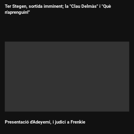
Ter Stegen, sortida imminent; la "Clau Delmàs" i "Què
n'aprenguin!"
Durada:
Presentació d'Adeyemi, i judici a Frenkie
Durada: