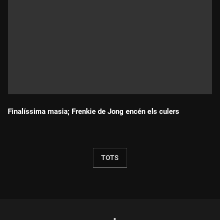
Finalíssima masia; Frenkie de Jong encén els culers
Durada:
TOTS