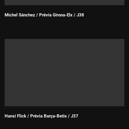
Michel Sánchez / Prèvia Girona-Elx / J38
Durada:
Hansi Flick / Prèvia Barça-Betis / J37
Durada: