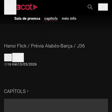
Anar
Anar
Obre
menú
a
al
de
la
contingut
navegació
navegació
Sala de premsa
capítols
més info
principal
Hansi Flick / Prèvia Alabès-Barça / J36
Durada:
16 min
13/05/2026
CAPÍTOLS