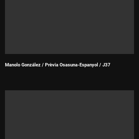
Manolo González / Prèvia Osasuna-Espanyol / J37
Durada: