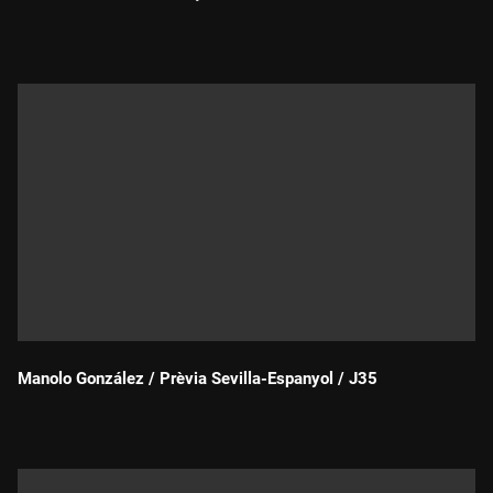
Durada:
Manolo González / Prèvia Sevilla-Espanyol / J35
Durada: