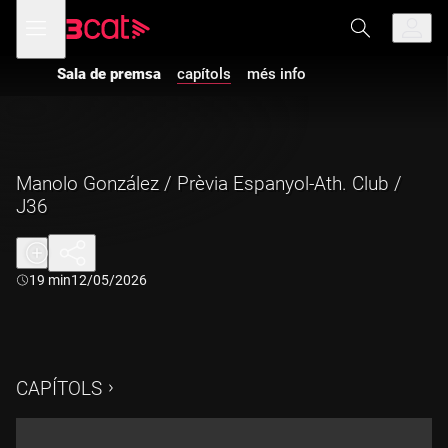
Anar
Anar
Obre
menú
a
al
de
la
contingut
navegació
navegació
Sala de premsa
capítols
més info
principal
Manolo González / Prèvia Espanyol-Ath. Club /
J36
Durada:
19 min
12/05/2026
CAPÍTOLS