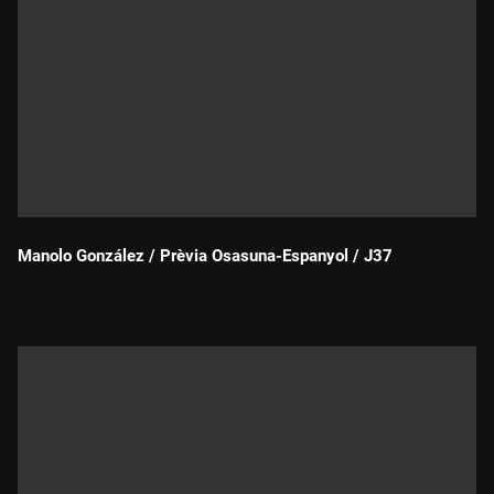
Manolo González / Prèvia Osasuna-Espanyol / J37
Durada: