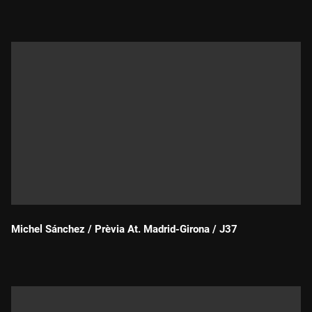
Durada:
Michel Sánchez / Prèvia At. Madrid-Girona / J37
Durada: