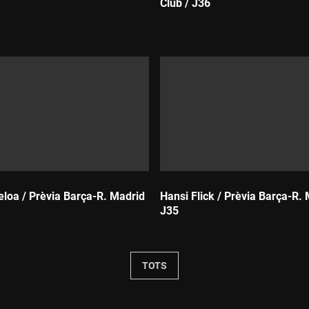
Club / J36
Durada:
eloa / Prèvia Barça-R. Madrid
Hansi Flick / Prèvia Barça-R. 
J35
Durada:
TOTS