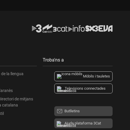
Troba'ns a
de la llengua
Mòbils i tauletes
Televisions connectades
l'aranès
Directori de mitjans
a catalana
Butlletins
til
Ajuda plataforma 3Cat