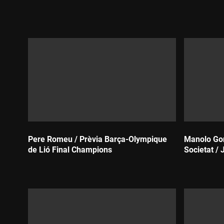
Durada:
Durada:
Pere Romeu / Prèvia Barça-Olympique
Manolo Gon
de Lió Final Champions
Societat / 
Durada:
Durada: