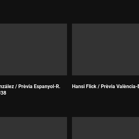
Durada:
zález / Prèvia Espanyol-R.
Hansi Flick / Prèvia València-
J38
Durada: