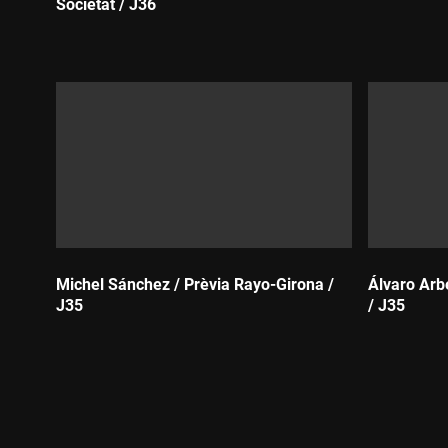
Societat / J36
Durada:
Durada:
Michel Sánchez / Prèvia Rayo-Girona /
Álvaro Arb
J35
/ J35
Durada:
Durada: