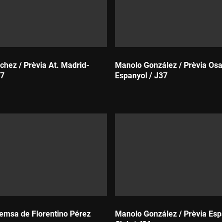
chez / Prèvia At. Madrid-
Manolo González / Prèvia Os
37
Espanyol / J37
Durada:
emsa de Florentino Pérez
Manolo González / Prèvia Esp