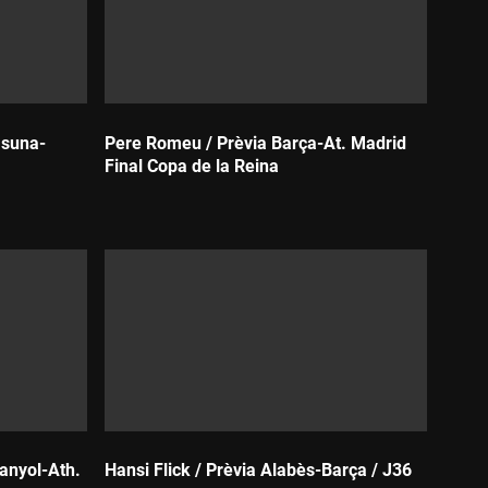
asuna-
Pere Romeu / Prèvia Barça-At. Madrid
Final Copa de la Reina
Durada:
anyol-Ath.
Hansi Flick / Prèvia Alabès-Barça / J36