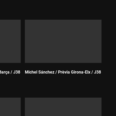
Durada:
Barça / J38
Michel Sánchez / Prèvia Girona-Elx / J38
Durada: