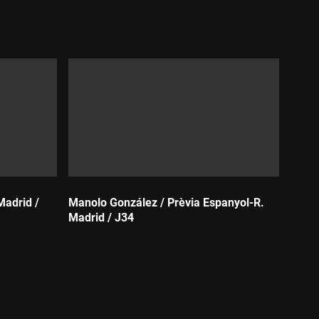
Durada:
Madrid /
Manolo González / Prèvia Espanyol-R.
Madrid / J34
Durada: