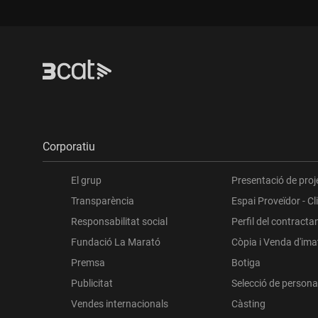
Corporatiu
El grup
Presentació de proj
Transparència
Espai Proveïdor - Cl
Responsabilitat social
Perfil del contracta
Fundació La Marató
Còpia i Venda d'im
Premsa
Botiga
Publicitat
Selecció de persona
Vendes internacionals
Càsting