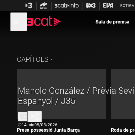
Anar
Anar
BOTIGA
a
al
la
contingut
Obre
navegació
menú
Sala de premsa
de
principal
navegació
CAPÍTOLS
Manolo González / Prèvia Sevil
Espanyol / J35
Durada:
14 min
08/05/2026
Presa possessió Junta Barça
Roda de pr