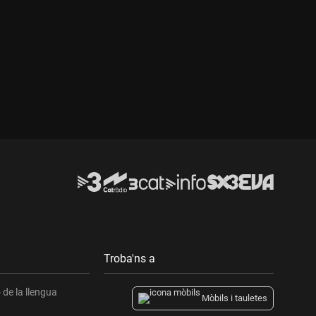
Troba'ns a
de la llengua
Mòbils i tauletes