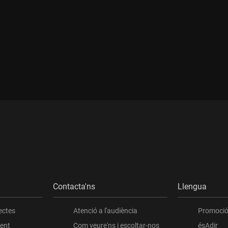
Contacta'ns
Llengua
ectes
Atenció a l'audiència
Promoció 
ient
Com veure'ns i escoltar-nos
ésAdir