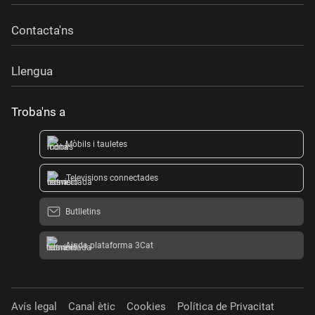
Contacta'ns
Llengua
Troba'ns a
Mòbils i tauletes
Televisions connectades
Butlletins
Ajuda plataforma 3Cat
Avís legal
Canal ètic
Cookies
Política de Privacitat