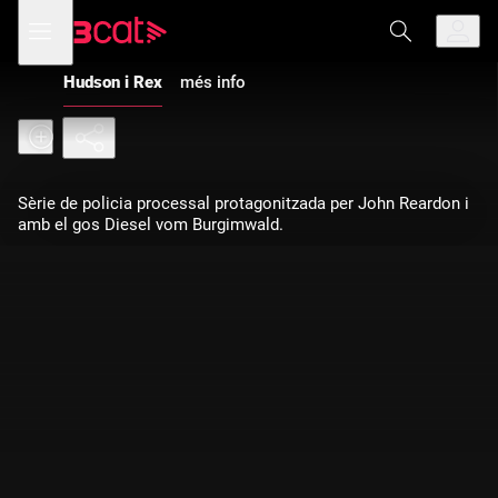
Anar
Anar
Obre
menú
a
al
de
la
contingut
navegació
navegació
Hudson i Rex
més info
principal
Sèrie de policia processal protagonitzada per John Reardon i
amb el gos Diesel vom Burgimwald.