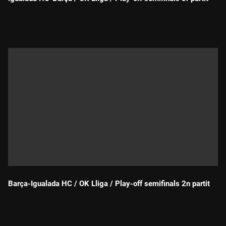
Durada:
Barça-Igualada HC / OK Lliga / Play-off semifinals 2n partit
Durada: