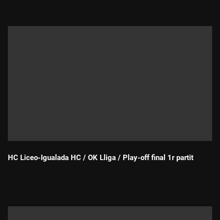
HC Liceo-Igualada HC / OK Lliga / Play-off final 1r partit
Durada: