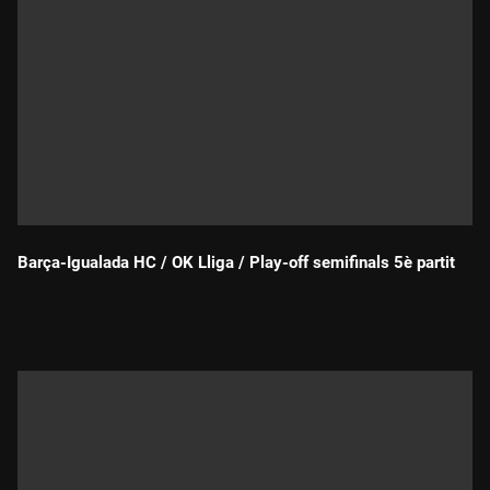
Barça-Igualada HC / OK Lliga / Play-off semifinals 5è partit
Durada: