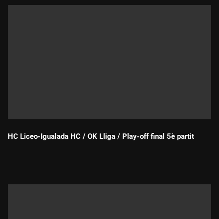
HC Liceo-Igualada HC / OK Lliga / Play-off final 5è partit
Durada: