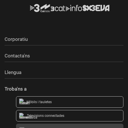
Corporatiu
Contacta'ns
Llengua
Troba'ns a
Mòbils i tauletes
Televisions connectades