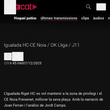
Anar
Anar
Obre
menú
a
al
de
la
contingut
navegació
navegació
Hoquei patins
últimes transmissions
clips
àudios
m
principal
Igualada HC-CE Noia / OK Lliga / J11
Durada:
1 h 45 min
07/12/2025
L'Igualada Rigat HC es vol mantenir a la zona de privilegi i el
CE Noia Freixenet, millorar la seva plaça. Amb la narració de
Joan Ferran i l'anàlisi de Jordi Camps.