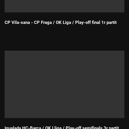
CP Vila-sana - CP Fraga / OK Liga / Play-off final 1r partit
Durada:
Igualada HC-Barça / OK Lliga / Play-off semifinals 3r partit