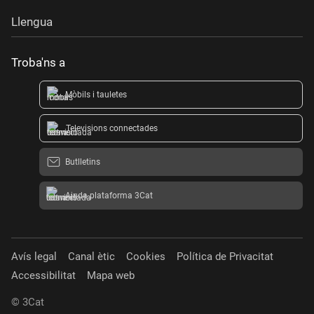
Llengua
Troba'ns a
Mòbils i tauletes
Televisions connectades
Butlletins
Ajuda plataforma 3Cat
Avís legal
Canal ètic
Cookies
Política de Privacitat
Accessibilitat
Mapa web
© 3Cat