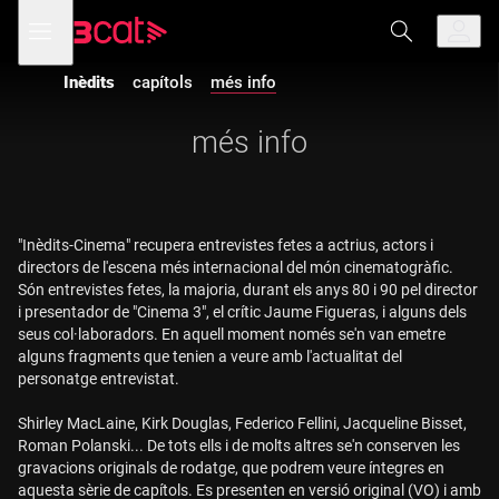
Anar
Anar
Obre
menú
a
al
de
la
contingut
navegació
navegació
Inèdits
capítols
més info
principal
més info
"Inèdits-Cinema" recupera entrevistes fetes a actrius, actors i
directors de l'escena més internacional del món cinematogràfic.
Són entrevistes fetes, la majoria, durant els anys 80 i 90 pel director
i presentador de "Cinema 3", el crític Jaume Figueras, i alguns dels
seus col·laboradors. En aquell moment només se'n van emetre
alguns fragments que tenien a veure amb l'actualitat del
personatge entrevistat.
Shirley MacLaine, Kirk Douglas, Federico Fellini, Jacqueline Bisset,
Roman Polanski... De tots ells i de molts altres se'n conserven les
gravacions originals de rodatge, que podrem veure íntegres en
aquesta sèrie de capítols. Es presenten en versió original (VO) i amb