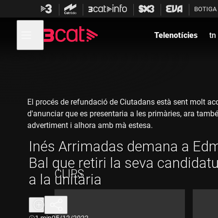
Anar
Anar
BOTIGA
a
al
la
contingut
Obre
navegació
menú
Telenotícies
tn
de
principal
navegació
El procés de refundació de Ciutadans està sent molt acc
d'anunciar que es presentaria a les primàries, ara tamb
advertiment i alhora amb mà estesa.
Inés Arrimadas demana a Ed
Bal que retiri la seva candidatur
CLIPS
a la unitària
Durada:
1 min
05/12/2022