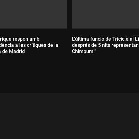
nrique respon amb
L'última funció de Tricicle al L
ència a les crítiques de la
després de 5 nits representant
 de Madrid
Chimpum!"
Durada:
ada: