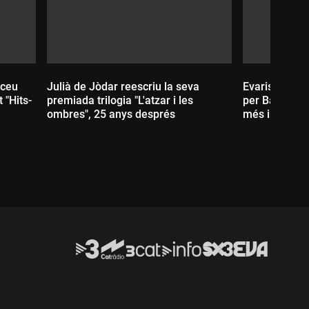
iceu
Julià de Jòdar reescriu la seva
Evarist Arnús
 "Hits-
premiada trilogia "L'atzar i les
per Badalona
ombres", 25 anys després
més influents
Durada:
Durada: