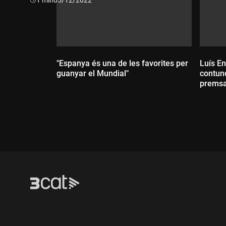
"Espanya és una de les favorites per
Luís E
guanyar el Mundial"
contund
premsa
Durada:
Dur