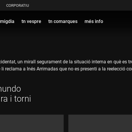
CORPORATIU
 migdia
tn vespre
tn comarques
més info
identat, un mirall segurament de la situació interna en què es t
é li reclama a Inés Arrimadas que no es presenti a la reelecció 
mundo
a i torni