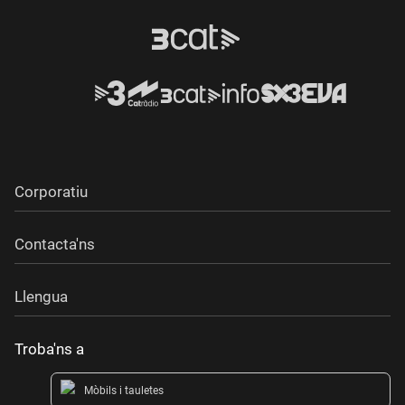
Corporatiu
Contacta'ns
Llengua
Troba'ns a
Mòbils i tauletes