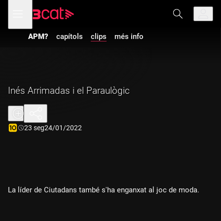
Anar
Anar
Obre
menú
a
al
de
la
contingut
navegació
navegació
APM?
capítols
clips
més info
principal
Inés Arrimadas i el Paraulògic
Durada:
23 seg
24/01/2022
La líder de Ciutadans també s'ha enganxat al joc de moda.