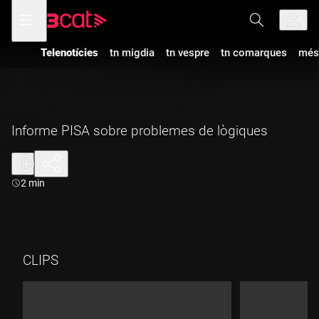
Anar
Anar
Obre
menú
a
al
de
la
contingut
navegació
navegació
Telenotícies
tn migdia
tn vespre
tn comarques
més
principal
Informe PISA sobre problemes de lògiques
Durada:
2 min
CLIPS