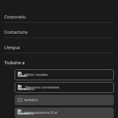
Corporatiu
Contacta'ns
Llengua
Troba'ns a
Mòbils i tauletes
Televisions connectades
Butlletins
Ajuda plataforma 3Cat