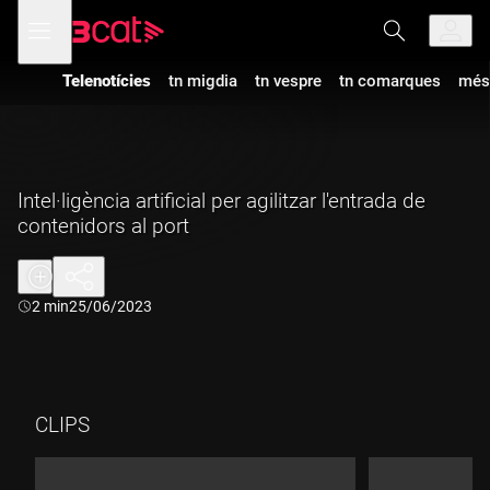
Anar
Anar
Obre
menú
a
al
de
la
contingut
navegació
navegació
Telenotícies
tn migdia
tn vespre
tn comarques
més
principal
Intel·ligència artificial per agilitzar l'entrada de
contenidors al port
Durada:
2 min
25/06/2023
CLIPS