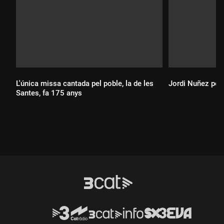
L'única missa cantada pel poble, la de les
Jordi Nuñez port
Santes, fa 175 anys
Durada:
Durada: