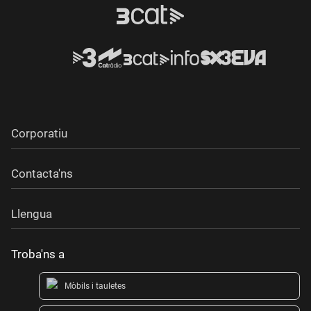
Corporatiu
Contacta'ns
Llengua
Troba'ns a
Mòbils i tauletes