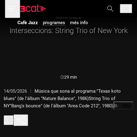
Anar
Anar
Obre
menú
a
al
de
la
contingut
Cafè Jazz
navegació
navegació
Cafè Jazz
programes
més info
principal
Interseccions: String Trio of New York
Durada:
29 min
14/05/2026
Música que sona al programa:"Texas koto
blues" (de l'àlbum "Nature Balance", 1986)String Trio of
NY"Bang's bounce" (de l'àlbum "Area Code 212", 1980)String
…
Més
Trio of NY"Forever February" (de l'àñbum "Octagon", 1992)String
Trio of NY"Blues for Seligmann" (de l'àlbum "Intimations",
2026)String Trio of NY"Lonnie's lament" (de l'àlbum "Fozen
ropes", 2004)Oliver Lake, saxo; String Trio of NY