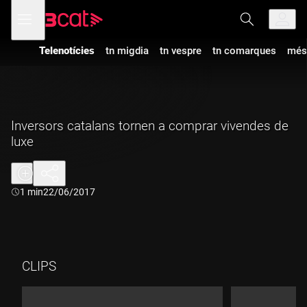
Anar
Anar
Obre
menú
a
al
de
la
contingut
navegació
navegació
Telenotícies
tn migdia
tn vespre
tn comarques
més
principal
Inversors catalans tornen a comprar vivendes de
luxe
Durada:
1 min
22/06/2017
CLIPS