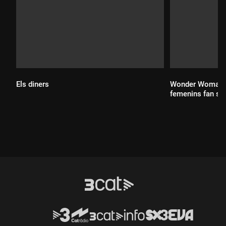
Els diners
Wonder Woman i
femenins fan sev
Durada:
Durada: