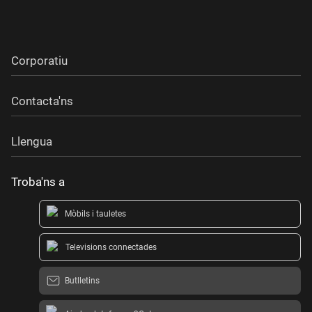
Corporatiu
Contacta'ns
Llengua
Troba'ns a
Mòbils i tauletes
Televisions connectades
Butlletins