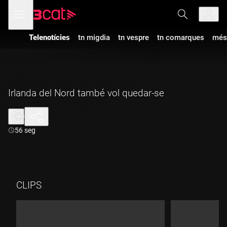
Anar
Anar
Obre
menú
a
al
de
la
contingut
navegació
navegació
Telenotícies
tn migdia
tn vespre
tn comarques
més
principal
Irlanda del Nord també vol quedar-se
Durada:
56 seg
CLIPS