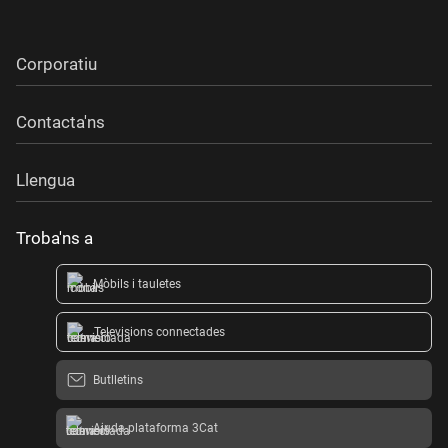
Corporatiu
Contacta'ns
Llengua
Troba'ns a
Mòbils i tauletes
Televisions connectades
Butlletins
Ajuda plataforma 3Cat