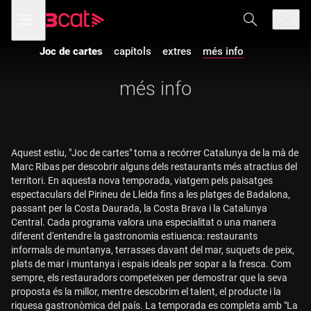
Anar
Anar
Obre
menú
a
al
de
la
contingut
navegació
navegació
Joc de cartes
capítols
extres
més info
principal
més info
Aquest estiu, "Joc de cartes" torna a recórrer Catalunya de la mà de
Marc Ribas per descobrir alguns dels restaurants més atractius del
territori. En aquesta nova temporada, viatgem pels paisatges
espectaculars del Pirineu de Lleida fins a les platges de Badalona,
passant per la Costa Daurada, la Costa Brava i la Catalunya
Central. Cada programa valora una especialitat o una manera
diferent d'entendre la gastronomia estiuenca: restaurants
informals de muntanya, terrasses davant del mar, suquets de peix,
plats de mar i muntanya i espais ideals per sopar a la fresca. Com
sempre, els restauradors competeixen per demostrar que la seva
proposta és la millor, mentre descobrim el talent, el producte i la
riquesa gastronòmica del país. La temporada es completa amb "La