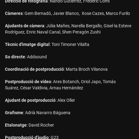
Direcció de fotografia
: Nando Gutiérrez, Frederic Comí
Càmeres
: Gem Bernadó, Javier Blanco, Xose Cazes, Marco Furilo
Ajudants de càmera
: Júlia Mañes, Narella Bergallo, Gisel·la Esteve
Rodríguez, Enric Naval Canal, Shen Peragón Zushi
Tècnic d'imatge digital
: Toni Timoner Vilalta
So directe
: Addsound
Coordinació de postproducció
: Marta Broch Vilanova
Postproducció de vídeo
: Ares Botanch, Oriol Japo, Tomás
Suárez, César Valdivia, Arnau Hernández
Ajudant de postproducció
: Alex Oller
Grafisme
: Adrià Navarro Báguena
Etalonatge
: David Rocher
Postproducció d'àudio
: G23