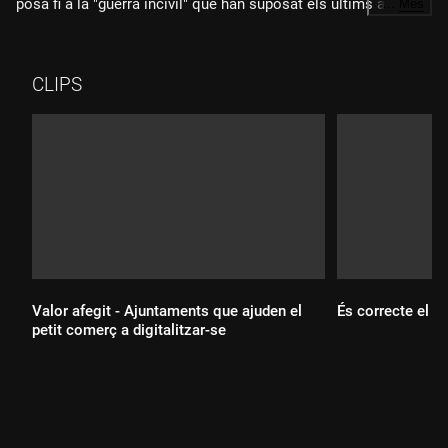
posa fi a la "guerra incivil" que han suposat els últims anys de
…
Més
Donald Trump a la Casa Blanca.
CLIPS
Valor afegit - Ajuntaments que ajuden el
És correcte el v
petit comerç a digitalitzar-se
Durada:
Durada: