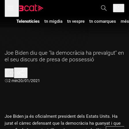
Anar
Anar
Obre
menú
a
al
de
la
contingut
navegació
navegació
Telenotícies
tn migdia
tn vespre
tn comarques
més
principal
Joe Biden diu que "la democràcia ha prevalgut" en
el seu discurs de presa de possessió
Durada:
2 min
20/01/2021
Joe Biden ja és oficialment president dels Estats Units. Ha
jurat el càrrec defensant que la democràcia ha guanyat i que