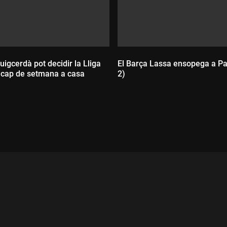
uigcerdà pot decidir la Lliga
El Barça Lassa ensopega a Pa
 cap de setmana a casa
2)
Durada:
ada: