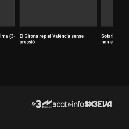
lma (3-
El Girona rep el València sense
Solari: "Hi h
pressió
han estat a l'
Durada:
Durada: