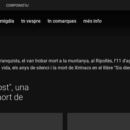
CORPORATIU
 migdia
tn vespre
tn comarques
més info
ifranquista, el van trobar mort a la muntanya, al Ripollès, l'11 d
vida, els anys de silenci i la mort de Xirinacs en el llibre "Sis di
ost", una
mort de