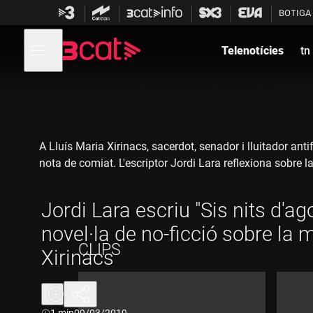
Anar
Anar
BOTIGA
a
al
la
contingut
Obre
navegació
menú
Telenotícies
tn
de
principal
navegació
A Lluís Maria Xirinacs, sacerdot, senador i lluitador ant
nota de comiat. L'escriptor Jordi Lara reflexiona sobre la 
Jordi Lara escriu "Sis nits d'ag
novel·la de no-ficció sobre la 
CLIPS
Xirinacs
Durada:
1 min
09/03/2019