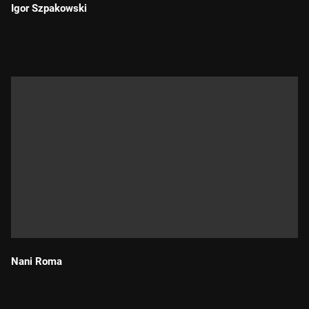
Igor Szpakowski
Durada:
Nani Roma
Durada: