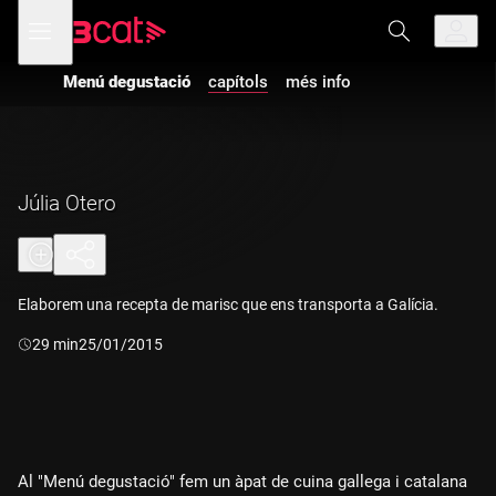
Anar
Anar
Obre
menú
a
al
de
la
contingut
navegació
navegació
Menú degustació
capítols
més info
principal
Júlia Otero
Elaborem una recepta de marisc que ens transporta a Galícia.
Durada:
29 min
25/01/2015
Al "Menú degustació" fem un àpat de cuina gallega i catalana