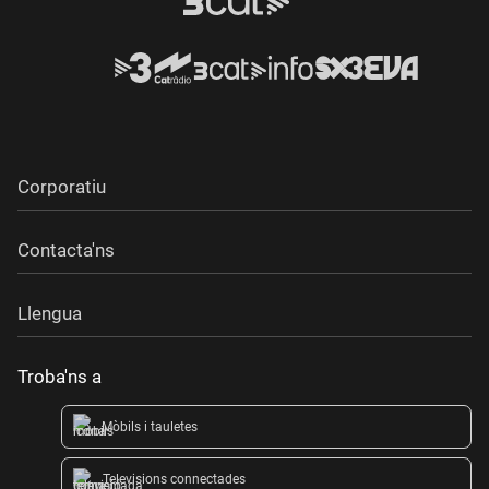
Corporatiu
Contacta'ns
Llengua
Troba'ns a
Mòbils i tauletes
Televisions connectades