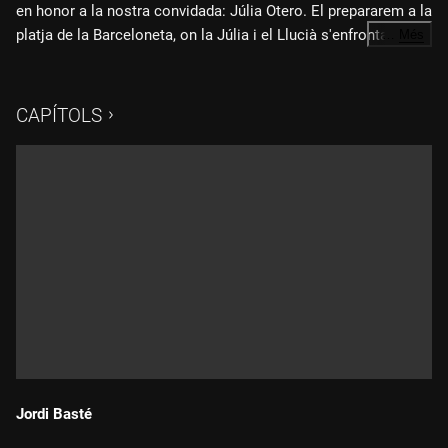
en honor a la nostra convidada: Júlia Otero. El prepararem a la
platja de la Barceloneta, on la Júlia i el Llucià s'enfrontaran en
…
Més
una cursa: la Marisk Race. Oi que costa molt de pelar, el
marisc? Doncs qui creieu que anirà més de pressa pelant vint
plats de marisc fresc, la Júlia o el Llucià?
CAPÍTOLS
Jordi Basté
Durada: