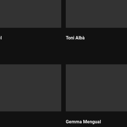
l
Toni Albà
Durada:
Gemma Mengual