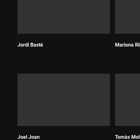
Jordi Basté
Mariona Ri
Durada:
Durada:
Joel Joan
Tomàs Mol