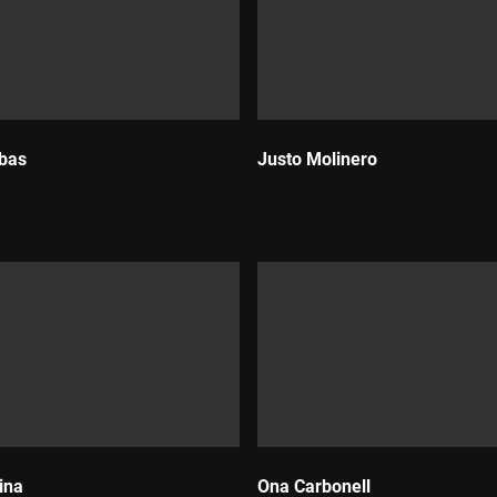
bas
Justo Molinero
Durada:
ina
Ona Carbonell