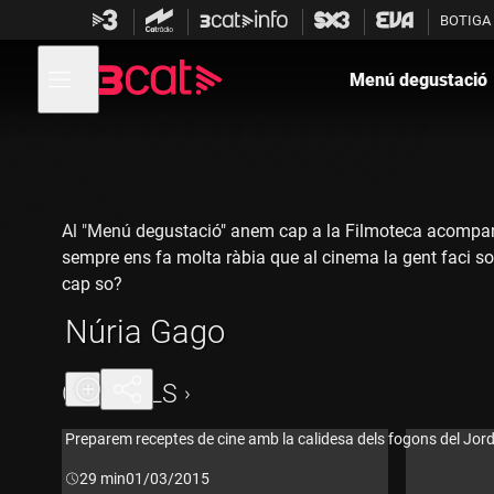
Anar
Anar
BOTIGA
a
al
la
contingut
Obre
navegació
menú
Menú degustació
de
principal
navegació
Al "Menú degustació" anem cap a la Filmoteca acompanyat
sempre ens fa molta ràbia que al cinema la gent faci sor
cap so?
Núria Gago
CAPÍTOLS
Preparem receptes de cine amb la calidesa dels fogons del Jord
Durada:
29 min
01/03/2015