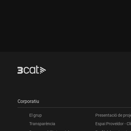
Durada:
Durada:
Corporatiu
El grup
Presentació de proj
Transparència
Espai Proveïdor - Cl