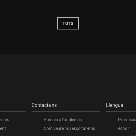
Durada:
TOTS
Contacta'ns
Llengua
ectes
Atenció a l'audiència
Promoció 
ient
Com veure'ns i escoltar-nos
ésAdir