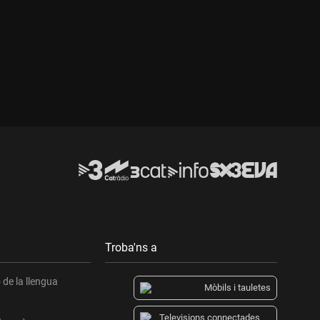
Durada:
Troba'ns a
de la llengua
Mòbils i tauletes
Televisions connectades