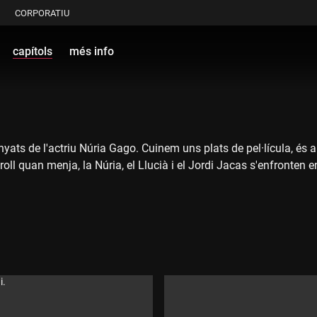
CORPORATIU
capítols
més info
s de l'actriu Núria Gago. Cuinem uns plats de pel·lícula, és a 
oll quan menja, la Núria, el Llucià i el Jordi Jacas s'enfronten 
i.