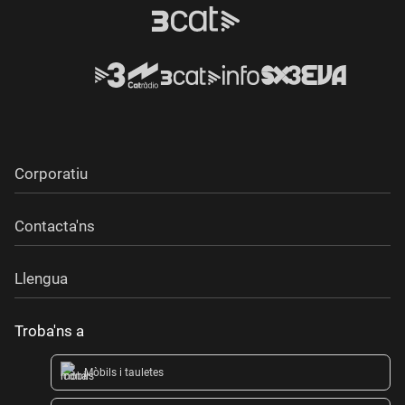
Corporatiu
Contacta'ns
Llengua
Troba'ns a
Mòbils i tauletes