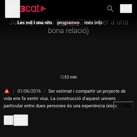
Anar
Anar
Obre
menú
Les mil i una nits
a
al
de
la
contingut
navegació
navegació
Junts, però no lligats (Claus per a una
Les mil i una nits
programes
més info
principal
bona relació)
Durada:
53 min
01/06/2016
Ser estimat i compartir un projecte de
vida ens fa sentir vius. La construcció d'aquest univers
particular entre dues persones és una experiència única:
…
Més
caminar per la vida plegats compatint els bons i els mals
moments. Però no tot és de color de rosa. No és un camí fàcil.
Quines són les claus per construir una relació sana? En parlem
amb Ignasi Tebé i Àurea Poch, parella i creadors de