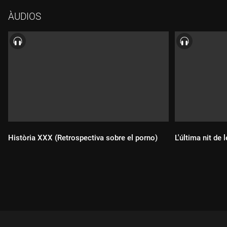
l'Associació pel desenvolupament de l'autèntica sexualitat;
ÀUDIOS
Francesc Núñez, sociòleg, professor d'humanitats i director del
màster d'humanitats a la UOC i Núria Jorba, psicòloga,
sexòloga i directora del centre Núria Jorba.
Història XXX (Retrospectiva sobre el porno)
L'última nit de
Durada:
Durada: