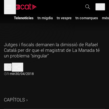
Anar
Anar
Obre
menú
a
al
de
la
contingut
navegació
navegació
Telenotícies
tn migdia
tn vespre
tn comarques
més
principal
Jutges i fiscals demanen la dimissió de Rafael
Catalá per dir que el magistrat de La Manada té
un problema "singular"
Durada:
1 min
30/04/2018
CAPÍTOLS