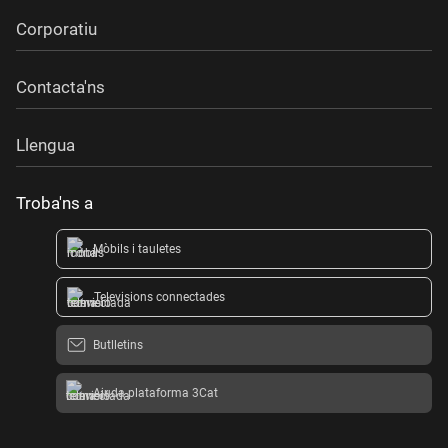
Corporatiu
Contacta'ns
Llengua
Troba'ns a
Mòbils i tauletes
Televisions connectades
Butlletins
Ajuda plataforma 3Cat