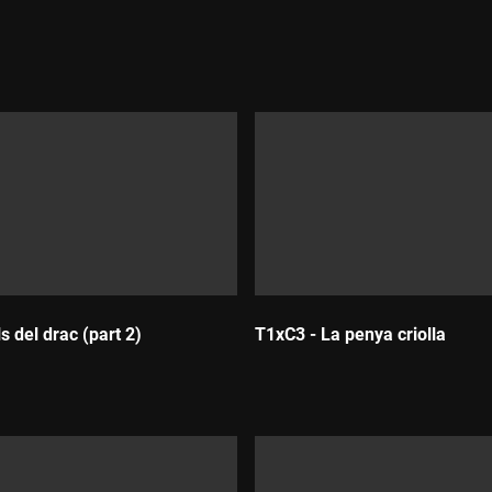
ls del drac (part 2)
T1xC3 - La penya criolla
Durada: