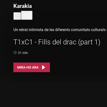
Karakia
Un retrat intimista de les diferents comunitats cultural
T1xC1 - Fills del drac (part 1)
Durada:
31 min
MIRA-HO ARA