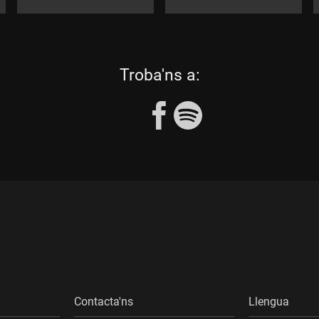
les
Troba'ns a:
següents
xarxes
socials
Contacta'ns
Llengua