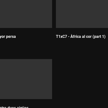
yor persa
T1xC7 - Àfrica al cor (part 1)
Durada:
ntre dues aigües