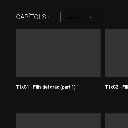
CAPÍTOLS
Temporada 1
T1xC1 - Fills del drac (part 1)
T1xC2 - Fil
Durada:
Durada: