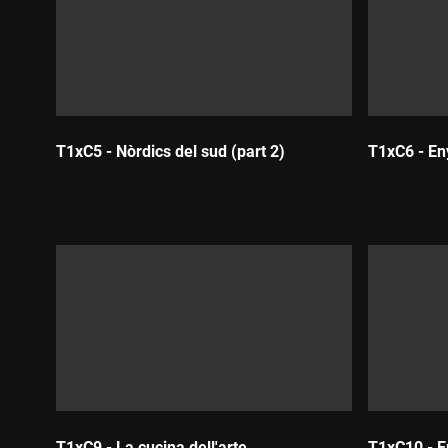
T1xC5 - Nòrdics del sud (part 2)
T1xC6 - En
Durada:
Durada:
T1xC9 - La cucina dell'arte
T1xC10 - E