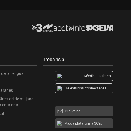
Troba'ns a
de la llengua
Mòbils i tauletes
Televisions connectades
l'aranès
Directori de mitjans
a catalana
Butlletins
til
Ajuda plataforma 3Cat