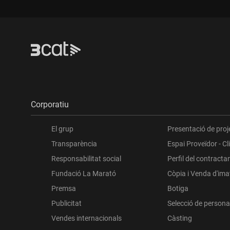
Corporatiu
El grup
Presentació de proj
Transparència
Espai Proveïdor - Cl
Responsabilitat social
Perfil del contracta
Fundació La Marató
Còpia i Venda d'im
Premsa
Botiga
Publicitat
Selecció de persona
Vendes internacionals
Càsting