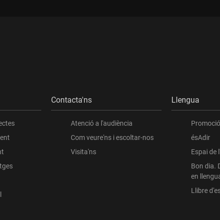
Contacta'ns
Llengua
ectes
Atenció a l'audiència
Promoció 
ient
Com veure'ns i escoltar-nos
ésAdir
nt
Visita'ns
Espai de 
atges
Bon dia. 
en llengu
Llibre d'es
l