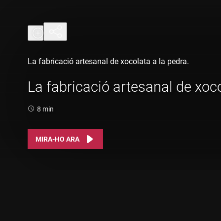
La fabricació artesanal de xocolata a la pedra.
La fabricació artesanal de xoco
Durada:
8 min
MIRA-HO ARA