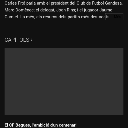
Carles Fité parla amb el president del Club de Futbol Gandesa,
Marc Domènec; el delegat, Joan Rins; i el jugador Jaume
Gumiel. I a més, els resums dels partits més destacats de
…
Més
l'últim cap de setmana.
CAPÍTOLS
El CF Begues, l'ambició d'un centenari