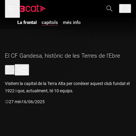
Anar
Anar
Obre
menú
a
al
de
la
contingut
navegació
navegació
La frontal
capítols
més info
principal
El CF Gandesa, històric de les Terres de l'Ebre
Visitem la capital de la Terra Alta per conèixer aquest club fundat el
1922 i que, actualment, té 10 equips.
Durada:
27 min
16/06/2025