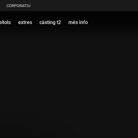
CORPORATIU
ítols
extres
càsting t2
més info