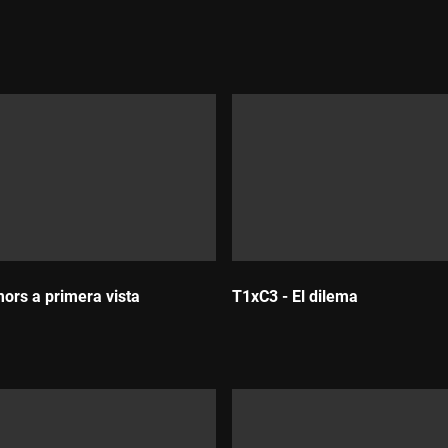
ors a primera vista
T1xC3 - El dilema
:
Durada: