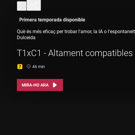
Primera temporada disponible
Què és més eficaç per trobar l'amor, la IA o l'espontaneï
Dulceida
T1xC1 - Altament compatibles
Durada:
46 min
MIRA-HO ARA