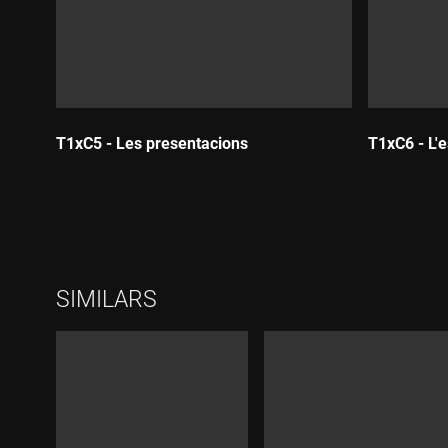
T1xC5 - Les presentacions
T1xC6 - L'
Durada:
Durada
SIMILARS