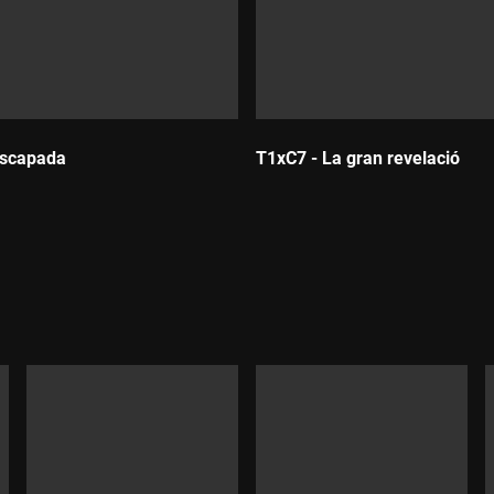
escapada
T1xC7 - La gran revelació
:
Durada: