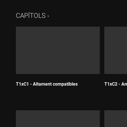
CAPÍTOLS
T1xC1 - Altament compatibles
T1xC2 - Am
Durada:
Durada