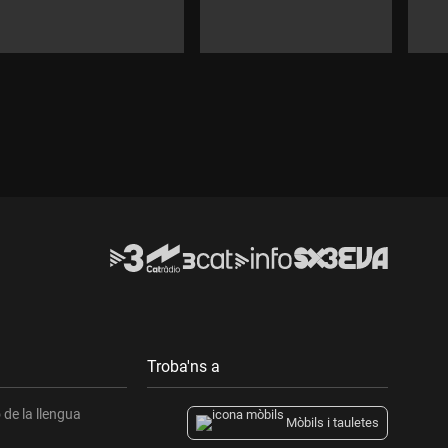
Troba'ns a
de la llengua
Mòbils i tauletes