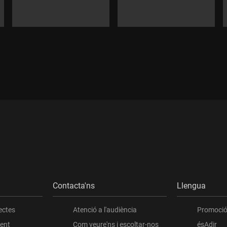
Contacta'ns
Llengua
ectes
Atenció a l'audiència
Promoció 
ient
Com veure'ns i escoltar-nos
ésAdir