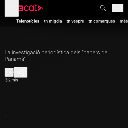
Anar
Anar
Obre
menú
a
al
de
la
contingut
navegació
navegació
Telenotícies
tn migdia
tn vespre
tn comarques
més
principal
La investigació periodística dels "papers de
Panamà"
Durada:
2 min
.