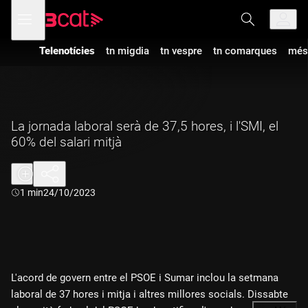
Anar
Anar
Obre
menú
a
al
de
la
contingut
navegació
navegació
Telenotícies
tn migdia
tn vespre
tn comarques
més
principal
La jornada laboral serà de 37,5 hores, i l'SMI, el
60% del salari mitjà
Durada:
1 min
24/10/2023
L'acord de govern entre el PSOE i Sumar inclou la setmana
laboral de 37 hores i mitja i altres millores socials. Dissabte