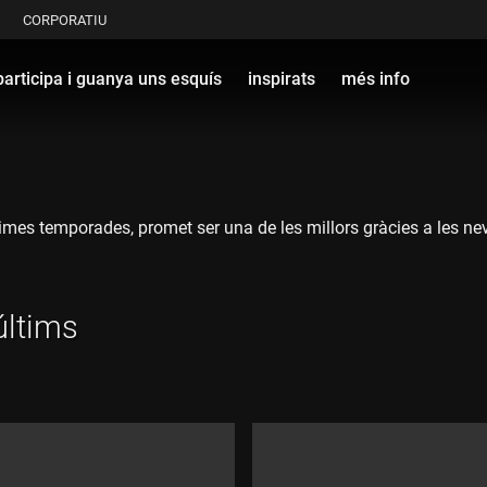
CORPORATIU
participa i guanya uns esquís
inspirats
més info
mes temporades, promet ser una de les millors gràcies a les nev
últims