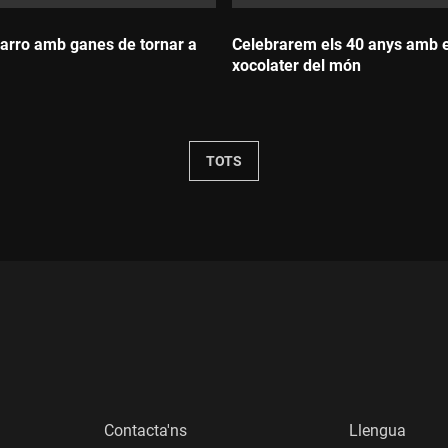
rro amb ganes de tornar a
Celebrarem els 40 anys amb el
xocolater del món
Durada:
TOTS
Contacta'ns
Llengua