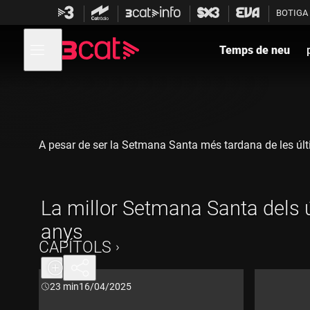
Anar
Anar
BOTIGA
a
al
la
contingut
Obre
navegació
menú
Temps de neu
de
principal
navegació
A pesar de ser la Setmana Santa més tardana de les últi
La millor Setmana Santa dels 
anys
CAPÍTOLS
Durada:
23 min
16/04/2025