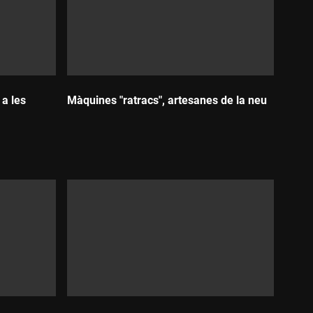
a les
Màquines "ratracs", artesanes de la neu
Durada: