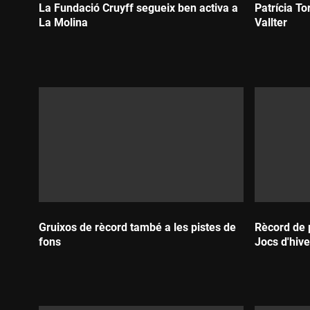
La Fundació Cruyff segueix ben activa a
Patrícia To
La Molina
Vallter
Durada:
Durada:
Gruixos de rècord també a les pistes de
Rècord de 
fons
Jocs d'hiv
Durada:
Durada: