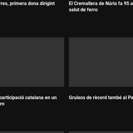
rres, primera dona dirigint
El Cremallera de Núria fa 95
salut de ferro
Durada:
participació catalana en un
Gruixos de rècord també al Pa
ern
Durada: