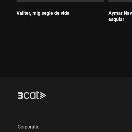
Vallter, mig segle de vida
Aymar Nava
esquiar
Durada:
Durada:
Corporatiu