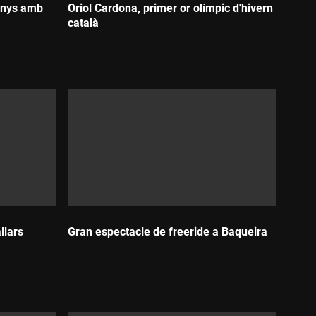
 anys amb
Oriol Cardona, primer or olímpic d'hivern
català
Durada:
llars
Gran espectacle de freeride a Baqueira
Durada: