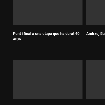
Punt i final a una etapa que ha durat 40
Andrzej Bar
anys
Durada:
Durada: