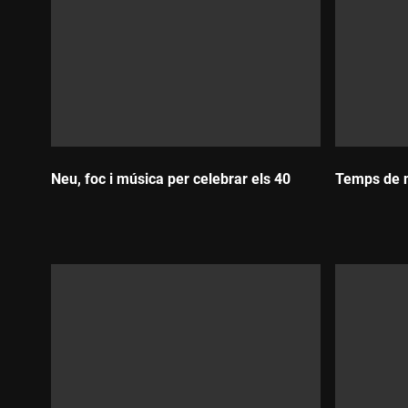
Neu, foc i música per celebrar els 40
Temps de n
Durada:
Durada: