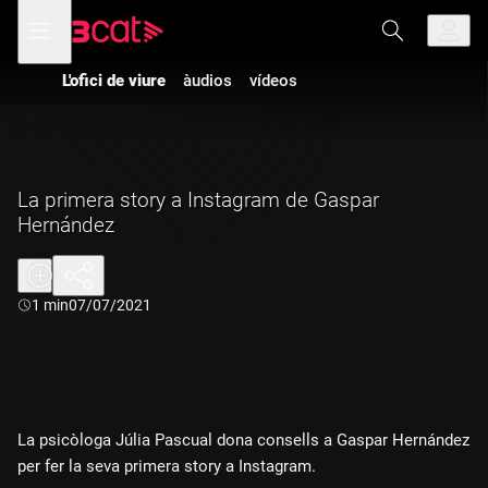
Anar
Anar
Obre
menú
a
al
de
la
contingut
navegació
navegació
L'ofici de viure
àudios
vídeos
principal
La primera story a Instagram de Gaspar
Hernández
Durada:
1 min
07/07/2021
La psicòloga Júlia Pascual dona consells a Gaspar Hernández
per fer la seva primera story a Instagram.