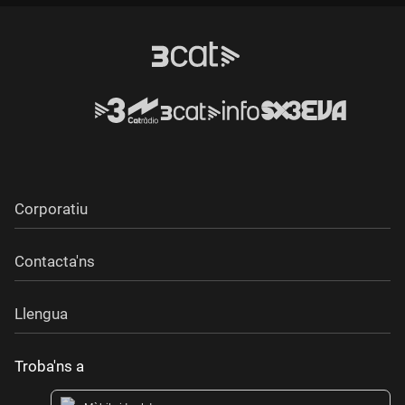
Durada:
Corporatiu
Contacta'ns
Llengua
Troba'ns a