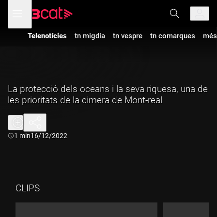
Anar
Anar
Obre
menú
a
al
de
la
contingut
navegació
navegació
Telenotícies
tn migdia
tn vespre
tn comarques
més
principal
La protecció dels oceans i la seva riquesa, una de
les prioritats de la cimera de Mont-real
Durada:
1 min
16/12/2022
CLIPS