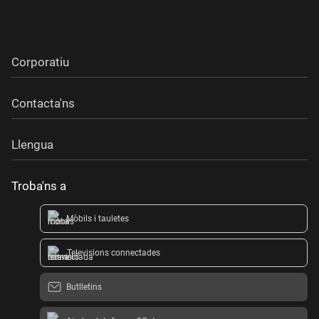
Corporatiu
Contacta'ns
Llengua
Troba'ns a
Mòbils i tauletes
Televisions connectades
Butlletins