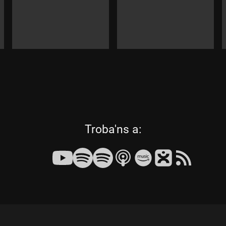
les
Troba'ns a:
següents
xarxes
socials