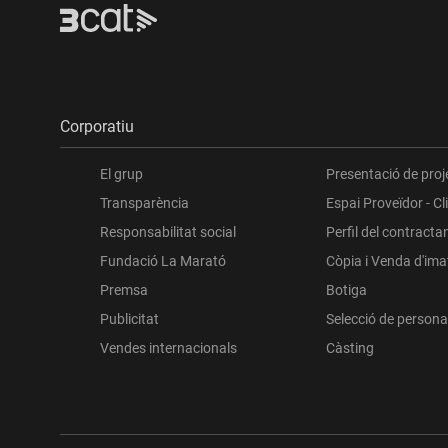
Corporatiu
El grup
Presentació de proj
Transparència
Espai Proveïdor - Cl
Responsabilitat social
Perfil del contracta
Fundació La Marató
Còpia i Venda d'im
Premsa
Botiga
Publicitat
Selecció de persona
Vendes internacionals
Càsting