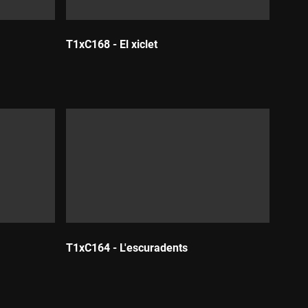
T1xC168 - El xiclet
Durada:
T1xC164 - L'escuradents
Durada: