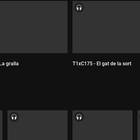
La gralla
T1xC175 - El gat de la sort
Durada:
: