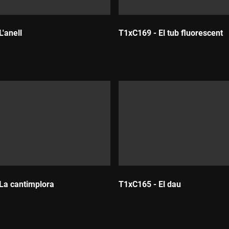
'anell
T1xC169 - El tub fluorescent
Durada:
La cantimplora
T1xC165 - El dau
Durada: