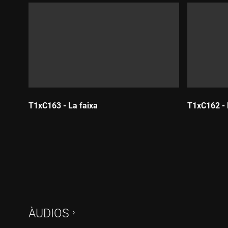
T1xC163 - La faixa
T1xC162 - E
Durada:
Durada:
ÀUDIOS