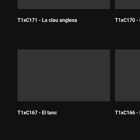
T1xC171 - La clau anglesa
T1xC170 - L
Durada:
Durada:
T1xC167 - El tanc
T1xC166 - 
Durada:
Durada: