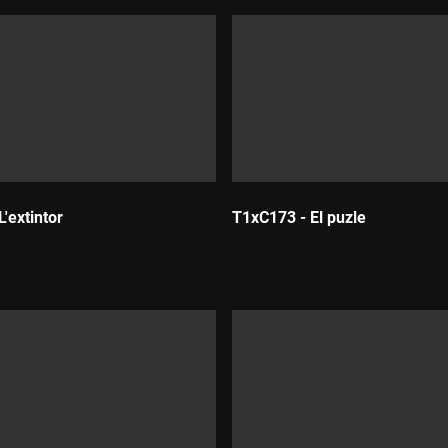
'extintor
T1xC173 - El puzle
Durada: