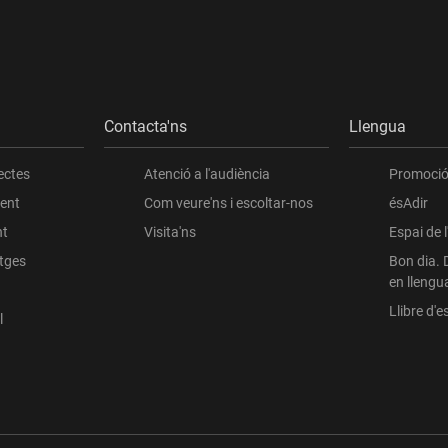
Contacta'ns
Llengua
ectes
Atenció a l'audiència
Promoció 
ient
Com veure'ns i escoltar-nos
ésAdir
nt
Visita'ns
Espai de 
atges
Bon dia. 
en llengu
Llibre d'es
l