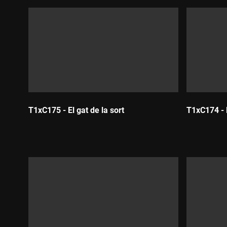
T1xC175 - El gat de la sort
T1xC174 - L
Durada:
Durada: