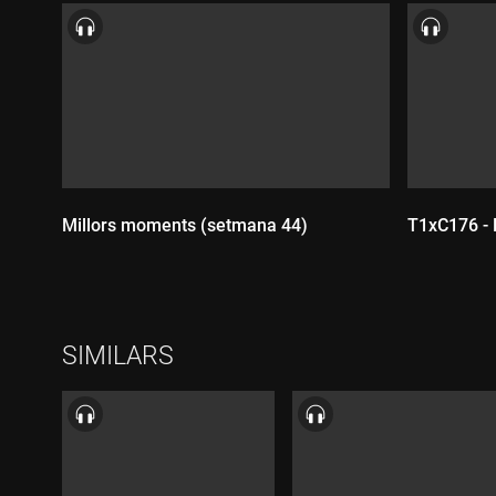
Millors moments (setmana 44)
T1xC176 - 
Durada:
Durada
SIMILARS