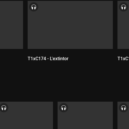
T1xC174 - L'extintor
T1xC1
Durada:
D