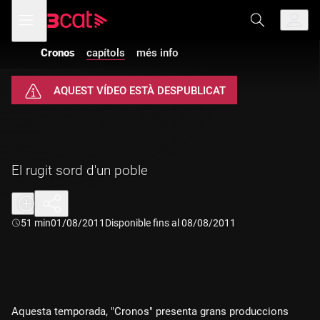
Anar
Anar
Obre
menú
a
al
de
la
contingut
navegació
navegació
Cronos
capítols
més info
principal
AQUEST VÍDEO ESTÀ DESPUBLICAT
El rugit sord d'un poble
Durada:
51 min
01/08/2011
Disponible fins al 08/08/2011
Aquesta temporada, "Cronos" presenta grans produccions