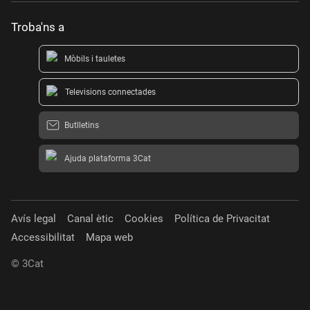
Troba'ns a
Mòbils i tauletes
Televisions connectades
Butlletins
Ajuda plataforma 3Cat
Avís legal
Canal ètic
Cookies
Política de Privacitat
Accessibilitat
Mapa web
© 3Cat