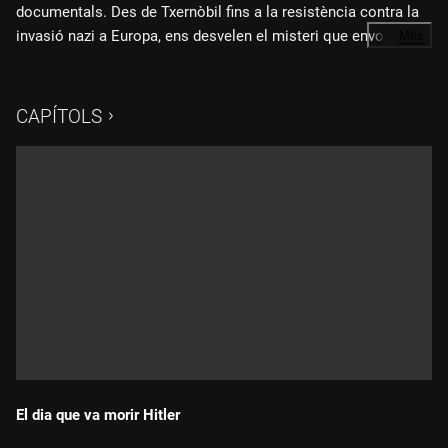
documentals. Des de Txernòbil fins a la resistència contra la
invasió nazi a Europa, ens desvelen el misteri que envolta
…
Més
alguns dels fets històrics que han canviat el món. Els
protagonistes són actors i, alhora, víctimes dels
esdeveniments.
CAPÍTOLS
El dia que va morir Hitler
Durada: