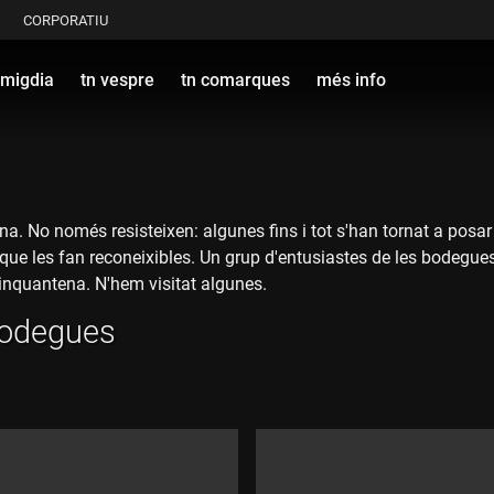
CORPORATIU
 migdia
tn vespre
tn comarques
més info
a. No només resisteixen: algunes fins i tot s'han tornat a posar d
 que les fan reconeixibles. Un grup d'entusiastes de les bodegue
inquantena. N'hem visitat algunes.
 bodegues