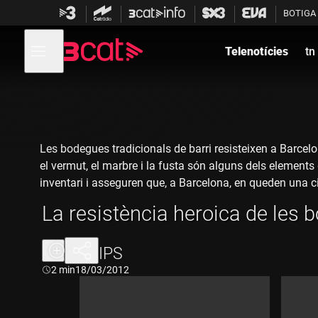
Anar
Anar
BOTIGA
a
al
la
contingut
Obre
navegació
menú
Telenotícies
tn
de
principal
navegació
Les bodegues tradicionals de barri resisteixen a Barcelon
el vermut, el marbre i la fusta són alguns dels elements
inventari i asseguren que, a Barcelona, en queden una c
La resistència heroica de les
CLIPS
Durada:
2 min
18/03/2012