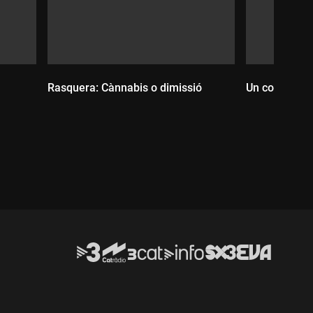
Rasquera: Cànnabis o dimissió
Un codi per 
Durada:
Durada: