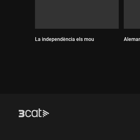
La independència els mou
Aleman
Durada:
Dur