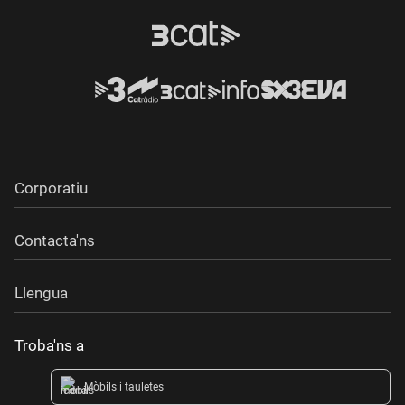
Corporatiu
Contacta'ns
Llengua
Troba'ns a
Mòbils i tauletes