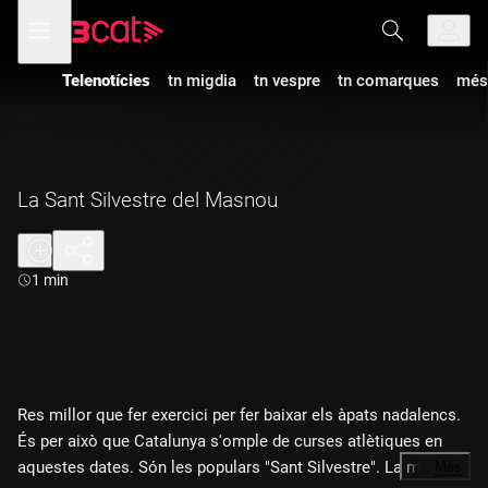
Anar
Anar
Obre
menú
a
al
de
la
contingut
navegació
navegació
Telenotícies
tn migdia
tn vespre
tn comarques
més
principal
La Sant Silvestre del Masnou
Durada:
1 min
Res millor que fer exercici per fer baixar els àpats nadalencs.
És per això que Catalunya s'omple de curses atlètiques en
aquestes dates. Són les populars "Sant Silvestre". La més
…
Més