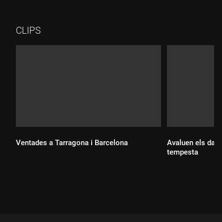
antiga aquí, i una de les més populars, és la del Masnou, on
cada cop s'hi apunten més nens.
CLIPS
Ventades a Tarragona i Barcelona
Avaluen els dany
tempesta
Durada:
Durada: